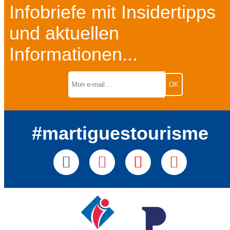
Infobriefe mit Insidertipps
und aktuellen
Informationen...
#martiguestourisme