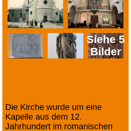
Siehe 5
Bilder
Prev
Next
Präsentation
Die Kirche wurde um eine
Kapelle aus dem 12.
Jahrhundert im romanischen