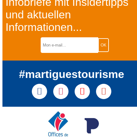
Infobriefe mit Insidertipps
und aktuellen
Informationen...
#martiguestourisme