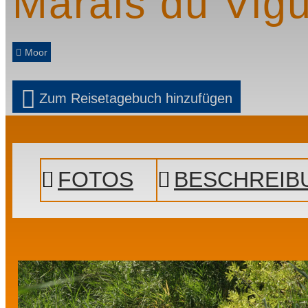
Marais du Vigu
Moor
Zum Reisetagebuch hinzufügen
Prev
Next
FOTOS
BESCHREIB