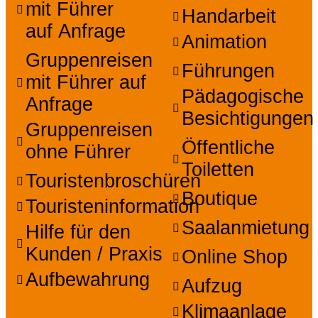
mit Führer
Handarbeit
auf Anfrage
Animation
Gruppenreisen
Führungen
mit Führer auf
Pädagogische
Anfrage
Besichtigungen
Gruppenreisen
Öffentliche
ohne Führer
Toiletten
Touristenbroschüren
Boutique
Touristeninformation
Saalanmietung
Hilfe für den
Kunden / Praxis
Online Shop
Aufbewahrung
Aufzug
Klimaanlage