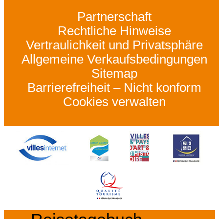
Partnerschaft
Rechtliche Hinweise
Vertraulichkeit und Privatsphäre
Allgemeine Verkaufsbedingungen
Sitemap
Barrierefreiheit – Nicht konform
Cookies verwalten