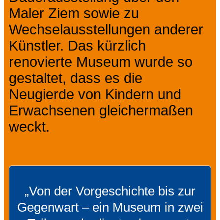
Maler Ziem sowie zu
Wechselausstellungen anderer
Künstler. Das kürzlich
renovierte Museum wurde so
gestaltet, dass es die
Neugierde von Kindern und
Erwachsenen gleichermaßen
weckt.
„Von der Vorgeschichte bis zur
Gegenwart – ein Museum in zwei