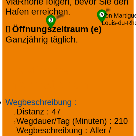
ViaRhône folgen, bevor Sie den
Hafen erreichen.
Von Martigue
Louis-du-Rh
Öffnungszeitraum (e)
Ganzjährig täglich.
Praktische
Informationen
Wegbeschreibung
:
Distanz :
47
Wegdauer/Tag (Minuten) :
210
Wegbeschreibung :
Aller /