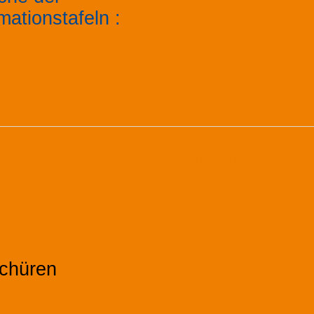
rmationstafeln
:
ngen, Animationen
schüren