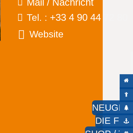
Mail / Nachricht
+33 4 90 44 72 80
Tel. :
Website
NEUGIER
DIE FÜS