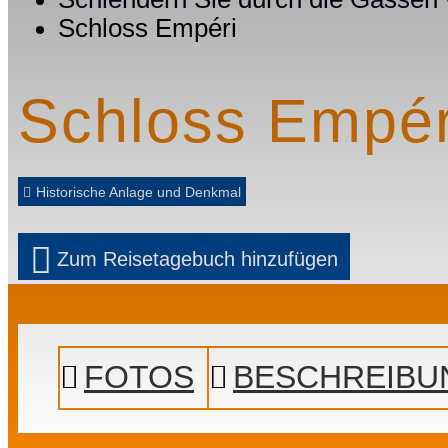
Schloss Empéri
Schloss Empér
Historische Anlage und Denkmal
Zum Reisetagebuch hinzufügen
Prev
Next
FOTOS
BESCHREIBU