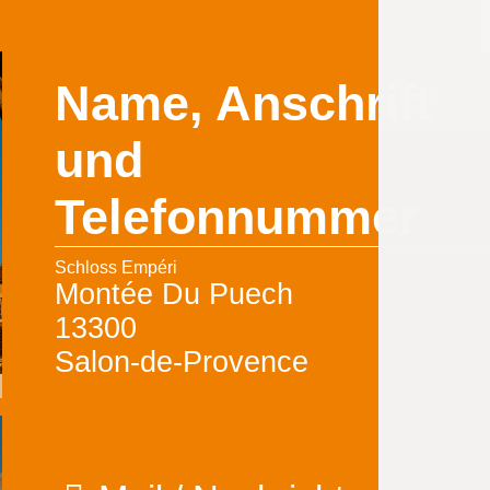
Name, Anschrift
und
Telefonnummer
Schloss Empéri
Montée Du Puech
13300
Salon-de-Provence