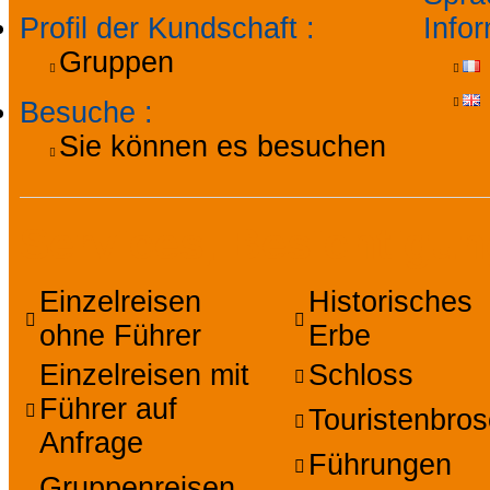
Profil der Kundschaft
:
Info
Gruppen
Besuche
:
Sie können es besuchen
Services, Besichtigu
Einzelreisen
Historisches
ohne Führer
Erbe
Einzelreisen mit
Schloss
Führer auf
Touristenbro
Anfrage
Führungen
Gruppenreisen