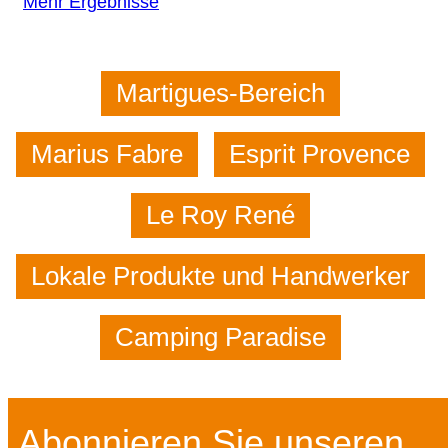
Mehr Ergebnisse
Martigues-Bereich
Marius Fabre
Esprit Provence
Le Roy René
Lokale Produkte und Handwerker
Camping Paradise
Abonnieren Sie unseren