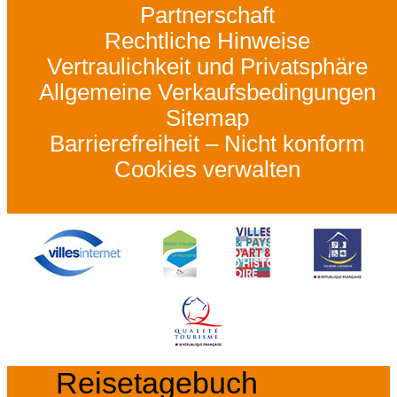
Partnerschaft
Rechtliche Hinweise
Vertraulichkeit und Privatsphäre
Allgemeine Verkaufsbedingungen
Sitemap
Barrierefreiheit – Nicht konform
Cookies verwalten
Reisetagebuch