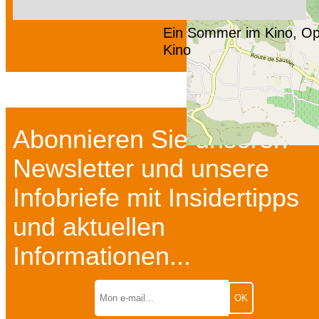
Ein Sommer im Kino, Op
Kino
Abonnieren Sie unseren
Newsletter und unsere
Infobriefe mit Insidertipps
und aktuellen
Informationen...