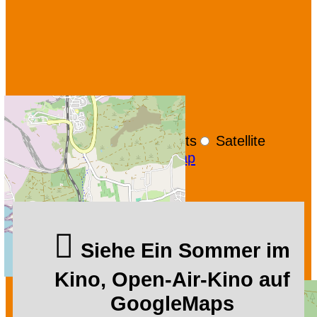
+
−
OpenStreetMap
Streets
Satellite
Leaflet
|
©
OpenStreetMap
Siehe Ein Sommer im
Kino, Open-Air-Kino auf
GoogleMaps