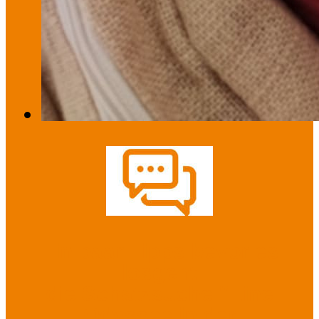
Ein paar Tipps bevor es
losgeht
die Schatzsuche "Eine
Odyssee in der