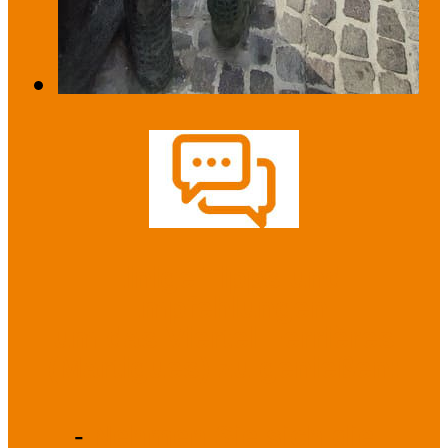
Einige Tipps und
Empfehlungen
um das Viertel Ferrières
(Martigues) zu genießen:
-
Nehmen Sie sich die